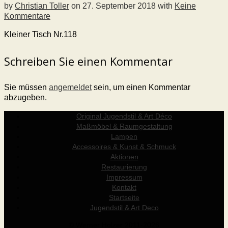
by
Christian Toller
on
27. September 2018
with
Keine
Kommentare
Kleiner Tisch Nr.118
Schreiben Sie einen Kommentar
Sie müssen
angemeldet
sein, um einen Kommentar
abzugeben.
Original Jugendstil & Art Déco
Maßmöbel & Raumgestaltung
Lampen
Accessoires & Kunst & Schmuck
Aktionen
Restaurierung
Impressum
Kontakt
Startseite
Jugendstil & Art Deco
© Werner Holzer 2011-2026