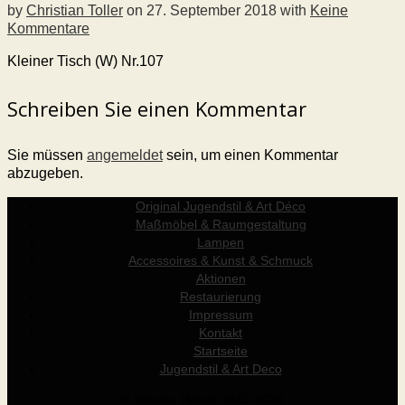
by
Christian Toller
on
27. September 2018
with
Keine
Kommentare
Kleiner Tisch (W) Nr.107
Schreiben Sie einen Kommentar
Sie müssen
angemeldet
sein, um einen Kommentar
abzugeben.
Original Jugendstil & Art Déco
Maßmöbel & Raumgestaltung
Lampen
Accessoires & Kunst & Schmuck
Aktionen
Restaurierung
Impressum
Kontakt
Startseite
Jugendstil & Art Deco
© Werner Holzer 2011-2026