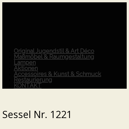
Original Jugendstil & Art Déco
Maßmöbel & Raumgestaltung
Lampen
Aktionen
Accessoires & Kunst & Schmuck
Restaurierung
KONTAKT
Sessel Nr. 1221