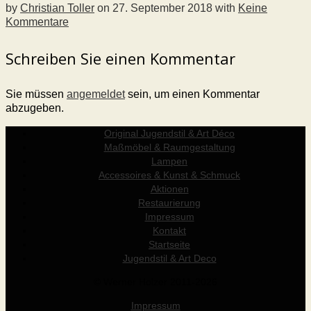
by
Christian Toller
on
27. September 2018
with
Keine
Kommentare
Schreiben Sie einen Kommentar
Sie müssen
angemeldet
sein, um einen Kommentar
abzugeben.
Original Jugendstil & Art Déco
Maßmöbel & Raumgestaltung
Lampen
Accessoires & Kunst & Schmuck
Aktionen
Restaurierung
Impressum
Kontakt
Startseite
Jugendstil & Art Deco
© Werner Holzer 2011-2026
Impressum