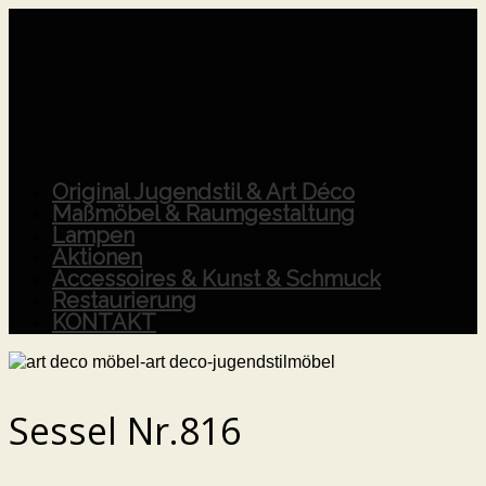
Original Jugendstil & Art Déco
Maßmöbel & Raumgestaltung
Lampen
Aktionen
Accessoires & Kunst & Schmuck
Restaurierung
KONTAKT
Sessel Nr.816