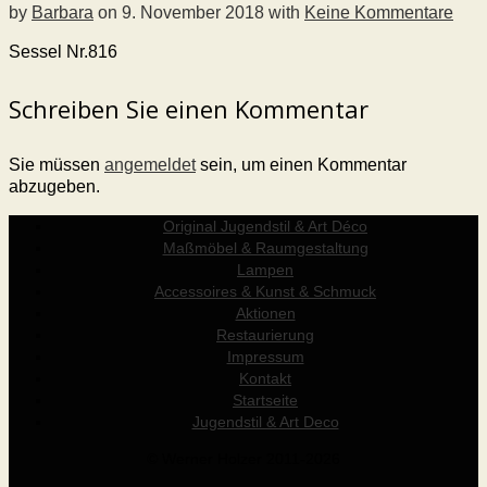
by
Barbara
on
9. November 2018
with
Keine Kommentare
Sessel Nr.816
Schreiben Sie einen Kommentar
Sie müssen
angemeldet
sein, um einen Kommentar
abzugeben.
Original Jugendstil & Art Déco
Maßmöbel & Raumgestaltung
Lampen
Accessoires & Kunst & Schmuck
Aktionen
Restaurierung
Impressum
Kontakt
Startseite
Jugendstil & Art Deco
© Werner Holzer 2011-2026