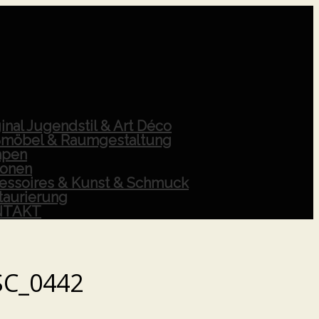
inal Jugendstil & Art Déco
möbel & Raumgestaltung
pen
ionen
essoires & Kunst & Schmuck
taurierung
NTAKT
SC_0442