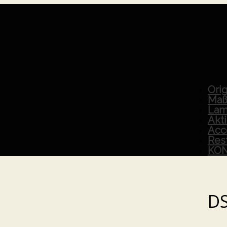
Orig
Maß
Lam
Akt
Acc
Res
KO
D