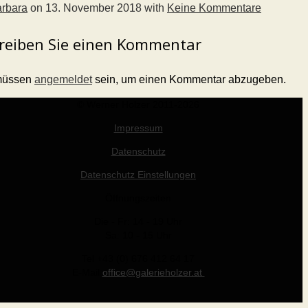
rbara
on
13. November 2018
with
Keine Kommentare
reiben Sie einen Kommentar
müssen
angemeldet
sein, um einen Kommentar abzugeben.
© Werner Holzer 2011-2026
Impressum
Datenschutz
Datenschutz Einstellungen
Öffnungszeiten
Die - Fr: 14 - 19 Uhr
Sa: 10 - 15 Uhr
Tel +43 (0) 676 412 64 17
E-Mail
office@galerieholzer.at