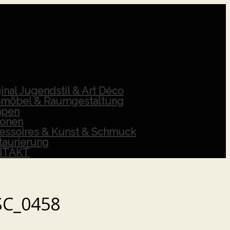
inal Jugendstil & Art Déco
möbel & Raumgestaltung
pen
ionen
essoires & Kunst & Schmuck
taurierung
NTAKT
SC_0458