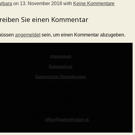
rbara
on
13. November 2018
with
Keine Kommentare
reiben Sie einen Kommentar
müssen
angemeldet
sein, um einen Kommentar abzugeben.
© Werner Holzer 2011-2026
Impressum
Datenschutz
Datenschutz Einstellungen
Öffnungszeiten
Die - Fr: 14 - 19 Uhr
Sa: 10 - 15 Uhr
Tel +43 (0) 676 412 64 17
E-Mail
office@galerieholzer.at