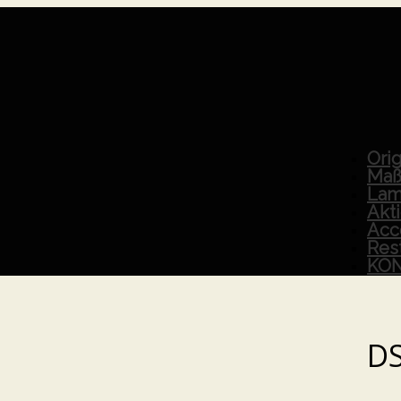
Orig
Maß
Lam
Akt
Acc
Res
KO
D