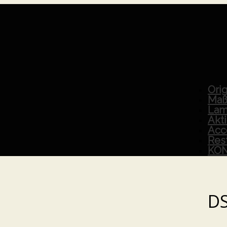
Orig
Maß
Lam
Akt
Acc
Res
KO
D