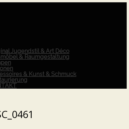
inal Jugendstil & Art Déco
möbel & Raumgestaltung
pen
ionen
essoires & Kunst & Schmuck
taurierung
NTAKT
SC_0461