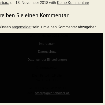
rbara
on
13. November 2018
with
Keine Kommentare
reiben Sie einen Kommentar
müssen
angemeldet
sein, um einen Kommentar abzugeben.
© Werner Holzer 2011-2026
Impressum
Datenschutz
Datenschutz Einstellungen
Öffnungszeiten
Die - Fr: 14 - 19 Uhr
Sa: 10 - 15 Uhr
Tel +43 (0) 676 412 64 17
E-Mail
office@galerieholzer.at