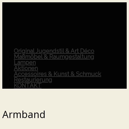
Original Jugendstil & Art Déco
Maßmöbel & Raumgestaltung
Lampen
Aktionen
Accessoires & Kunst & Schmuck
Restaurierung
KONTAKT
Armband