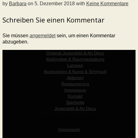
by
Barbara
on
5. Dezember 2018
with
Keine Kommentare
Schreiben Sie einen Kommentar
Sie müssen
angemeldet
sein, um einen Kommentar
abzugeben.
Original Jugendstil & Art Déco
Maßmöbel & Raumgestaltung
Lampen
Accessoires & Kunst & Schmuck
Aktionen
Restaurierung
Impressum
Kontakt
Startseite
Jugendstil & Art Deco
© Werner Holzer 2011-2026
Impressum