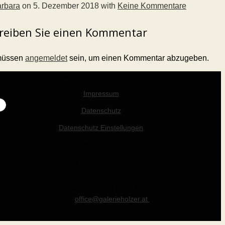
rbara
on
5. Dezember 2018
with
Keine Kommentare
reiben Sie einen Kommentar
müssen
angemeldet
sein, um einen Kommentar abzugeben.
© Werner Holzer 2011-2026
Impressum
Datenschutz
Datenschutz Einstellungen
Öffnungszeiten
Die - Fr: 14 - 19 Uhr
Sa: 10 - 15 Uhr
Tel +43 (0) 676 412 64 17
E-Mail
office@galerieholzer.at