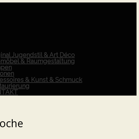
inal Jugendstil & Art Déco
möbel & Raumgestaltung
pen
ionen
essoires & Kunst & Schmuck
taurierung
NTAKT
oche