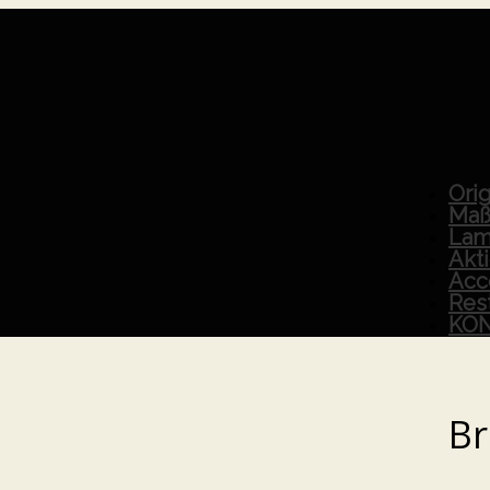
Orig
Maß
Lam
Akt
Acc
Res
KO
Br