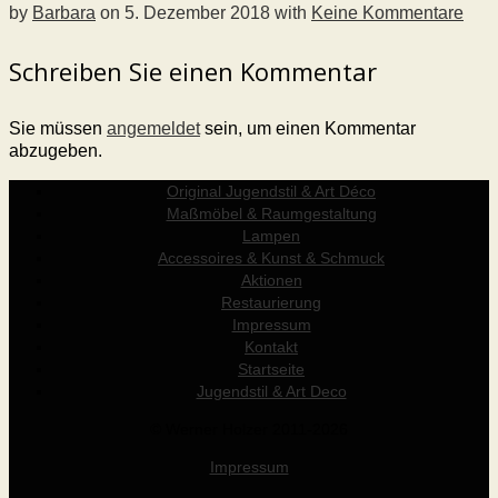
by
Barbara
on
5. Dezember 2018
with
Keine Kommentare
Schreiben Sie einen Kommentar
Sie müssen
angemeldet
sein, um einen Kommentar
abzugeben.
Original Jugendstil & Art Déco
Maßmöbel & Raumgestaltung
Lampen
Accessoires & Kunst & Schmuck
Aktionen
Restaurierung
Impressum
Kontakt
Startseite
Jugendstil & Art Deco
© Werner Holzer 2011-2026
Impressum