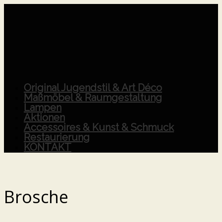
Original Jugendstil & Art Déco
Maßmöbel & Raumgestaltung
Lampen
Aktionen
Accessoires & Kunst & Schmuck
Restaurierung
KONTAKT
Brosche