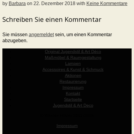
by
Barbara
on
22. Dezember 2018
with
Keine Kommentare
Schreiben Sie einen Kommentar
Sie müssen
angemeldet
sein, um einen Kommentar
abzugeben.
Original Jugendstil & Art Déco
Maßmöbel & Raumgestaltung
Lampen
Accessoires & Kunst & Schmuck
Aktionen
Restaurierung
Impressum
Kontakt
Startseite
Jugendstil & Art Deco
© Werner Holzer 2011-2026
Impressum