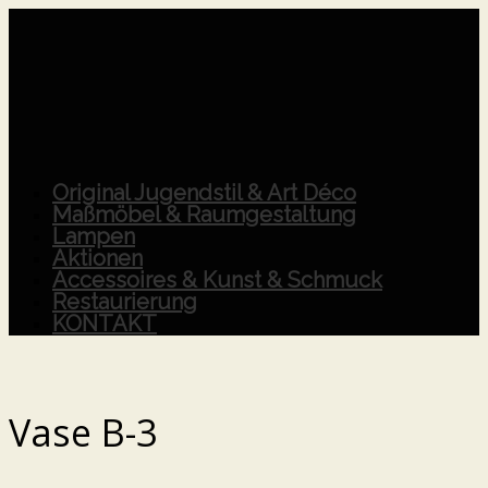
Original Jugendstil & Art Déco
Maßmöbel & Raumgestaltung
Lampen
Aktionen
Accessoires & Kunst & Schmuck
Restaurierung
KONTAKT
Vase B-3