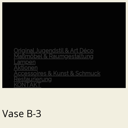
Original Jugendstil & Art Déco
Maßmöbel & Raumgestaltung
Lampen
Aktionen
Accessoires & Kunst & Schmuck
Restaurierung
KONTAKT
Vase B-3