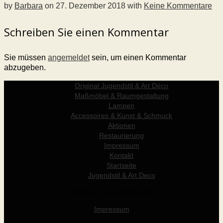
by
Barbara
on
27. Dezember 2018
with
Keine Kommentare
Schreiben Sie einen Kommentar
Sie müssen
angemeldet
sein, um einen Kommentar
abzugeben.
Original Jugendstil & Art Déco
Maßmöbel & Raumgestaltung
Lampen
Accessoires & Kunst & Schmuck
Aktionen
Restaurierung
Impressum
Kontakt
Startseite
Jugendstil & Art Deco
© Werner Holzer 2011-2026
Impressum