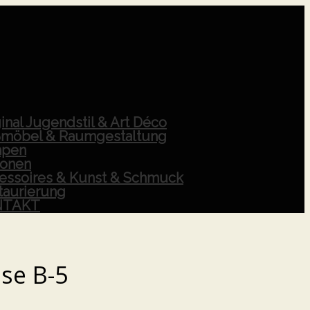
inal Jugendstil & Art Déco
möbel & Raumgestaltung
pen
ionen
essoires & Kunst & Schmuck
taurierung
NTAKT
se B-5