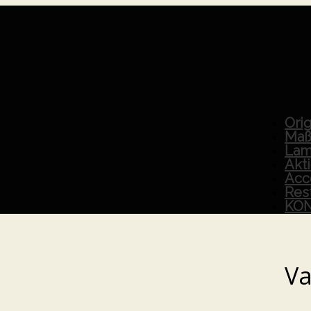
Orig
Maß
Lam
Akt
Acc
Res
KO
Va