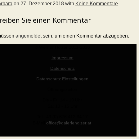
rbara
on
27. Dezember 2018
with
Keine Kommentare
reiben Sie einen Kommentar
müssen
angemeldet
sein, um einen Kommentar abzugeben.
© Werner Holzer 2011-2026
Impressum
Datenschutz
Datenschutz Einstellungen
Öffnungszeiten
Die - Fr: 14 - 19 Uhr
Sa: 10 - 15 Uhr
Tel +43 (0) 676 412 64 17
E-Mail
office@galerieholzer.at