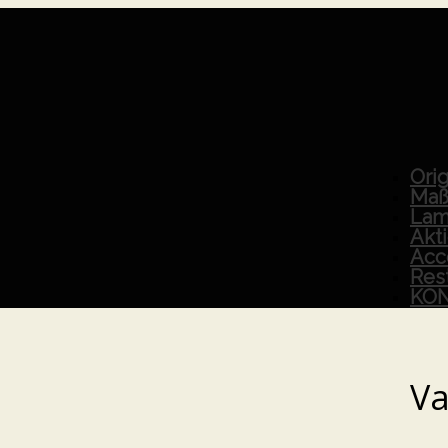
Orig
Maß
Lam
Akt
Acc
Res
KO
Va