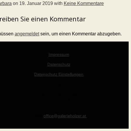
rbara
on
19. Januar 2019
with
Keine Kommentare
reiben Sie einen Kommentar
müssen
angemeldet
sein, um einen Kommentar abzugeben.
© Werner Holzer 2011-2026
Impressum
Datenschutz
Datenschutz Einstellungen
Öffnungszeiten
Die - Fr: 14 - 19 Uhr
Sa: 10 - 15 Uhr
Tel +43 (0) 676 412 64 17
E-Mail
office@galerieholzer.at