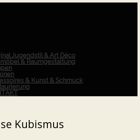
inal Jugendstil & Art Déco
möbel & Raumgestaltung
pen
ionen
essoires & Kunst & Schmuck
taurierung
NTAKT
se Kubismus