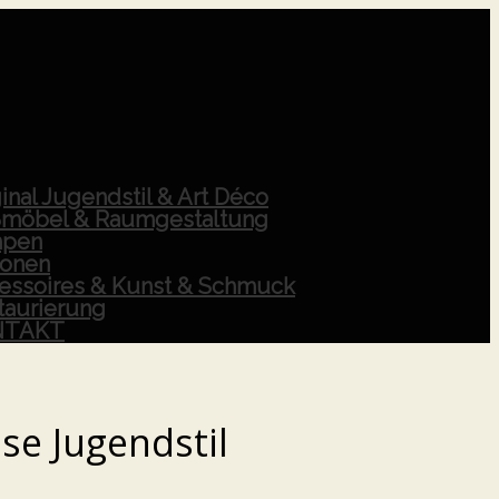
inal Jugendstil & Art Déco
möbel & Raumgestaltung
pen
ionen
essoires & Kunst & Schmuck
taurierung
NTAKT
se Jugendstil