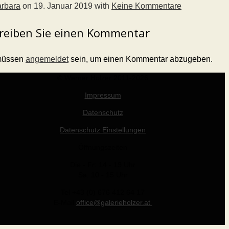
rbara
on
19. Januar 2019
with
Keine Kommentare
reiben Sie einen Kommentar
müssen
angemeldet
sein, um einen Kommentar abzugeben.
© Werner Holzer 2011-2026
Impressum
Datenschutz
Datenschutz Einstellungen
Öffnungszeiten
Die - Fr: 14 - 19 Uhr
Sa: 10 - 15 Uhr
Tel +43 (0) 676 412 64 17
E-Mail
office@galerieholzer.at