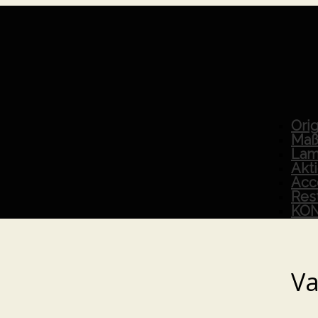
Orig
Maß
Lam
Akt
Acc
Res
KO
Va