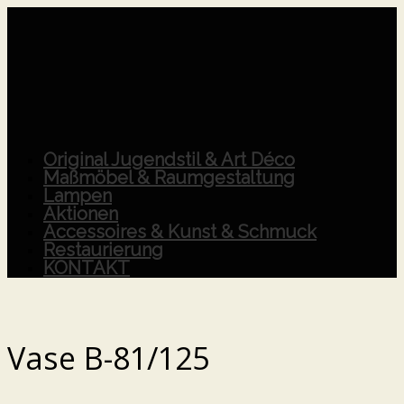
Original Jugendstil & Art Déco
Maßmöbel & Raumgestaltung
Lampen
Aktionen
Accessoires & Kunst & Schmuck
Restaurierung
KONTAKT
Vase B-81/125