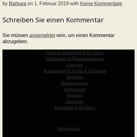
by
Barbara
on
1. Februar 2019
with
Keine Kommentare
Schreiben Sie einen Kommentar
Sie müssen
angemeldet
sein, um einen Kommentar
abzugeben.
Original Jugendstil & Art Déco
Maßmöbel & Raumgestaltung
Lampen
Accessoires & Kunst & Schmuck
Aktionen
Restaurierung
Impressum
Kontakt
Startseite
Jugendstil & Art Deco
© Werner Holzer 2011-2026
Impressum