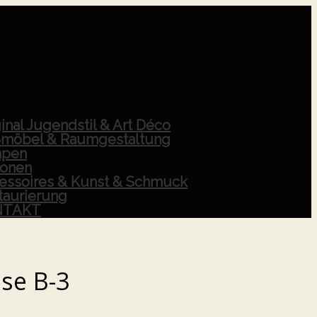
inal Jugendstil & Art Déco
möbel & Raumgestaltung
pen
ionen
essoires & Kunst & Schmuck
taurierung
NTAKT
se B-3