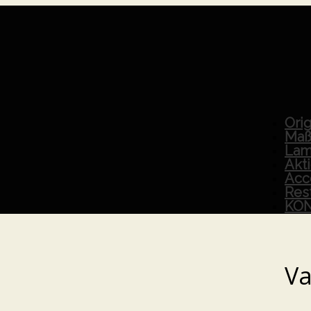
Orig
Maß
Lam
Akt
Acc
Res
KO
Va