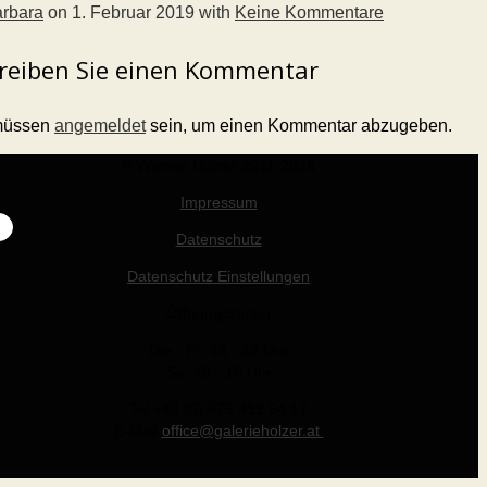
rbara
on
1. Februar 2019
with
Keine Kommentare
reiben Sie einen Kommentar
müssen
angemeldet
sein, um einen Kommentar abzugeben.
© Werner Holzer 2011-2026
Impressum
Datenschutz
Datenschutz Einstellungen
Öffnungszeiten
Die - Fr: 14 - 19 Uhr
Sa: 10 - 15 Uhr
Tel +43 (0) 676 412 64 17
E-Mail
office@galerieholzer.at