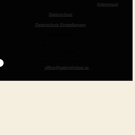
Impressum
Datenschutz
Datenschutz Einstellungen
Öffnungszeiten
Die - Fr: 14 - 19 Uhr
Sa: 10 - 15 Uhr
Tel +43 (0) 676 412 64 17
E-Mail
office@galerieholzer.at