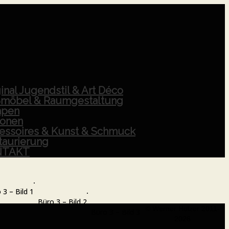
inal Jugendstil & Art Déco
möbel & Raumgestaltung
pen
ionen
essoires & Kunst & Schmuck
taurierung
NTAKT
 3 – Bild 1
Büro 3 – Bild 2
© Werner Holzer 2011-
Büro 3 – Bild 3
2026