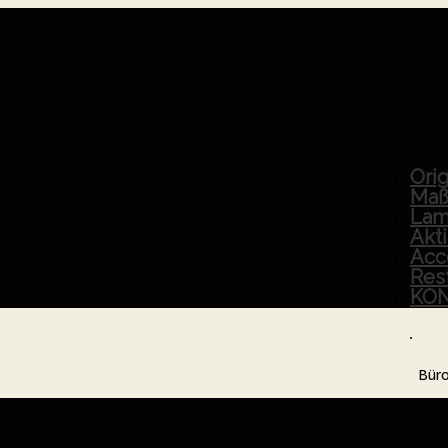
Orig
Maß
Lam
Akt
Acc
Res
KO
Büro