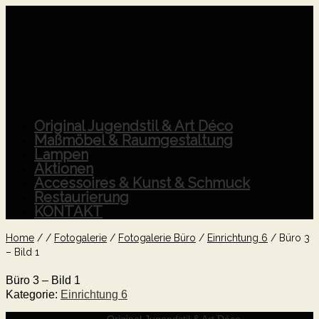
Original Jugendstil & Art Déco
Maßmöbel & Raumgestaltung
Lampen
Aktionen
Accessoires & Kunst & Schmuck
Restaurierung
KONTAKT
Home
/
/
Fotogalerie
/
Fotogalerie Büro
/
Einrichtung 6
/
Büro 3
– Bild 1
Büro 3 – Bild 1
Kategorie:
Einrichtung 6