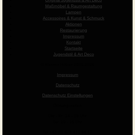
Original Jugendstil & Art Déco
Maßmöbel & Raumgestaltung
Lampen
Accessoires & Kunst & Schmuck
Aktionen
Restaurierung
Impressum
Kontakt
Startseite
Jugendstil & Art Deco
© Werner Holzer 2011-2026
Impressum
Datenschutz
Datenschutz Einstellungen
Öffnungszeiten
Die - Fr: 14 - 19 Uhr
Sa: 10 - 15 Uhr
Tel +43 (0) 676 412 64 17