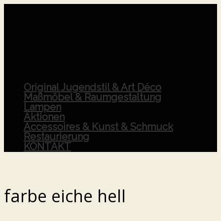
Original Jugendstil & Art Déco
Maßmöbel & Raumgestaltung
Lampen
Aktionen
Accessoires & Kunst & Schmuck
Restaurierung
KONTAKT
farbe eiche hell