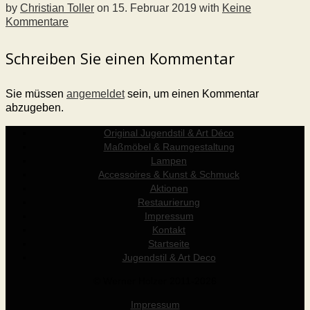
by
Christian Toller
on
15. Februar 2019
with
Keine
Kommentare
Schreiben Sie einen Kommentar
Sie müssen
angemeldet
sein, um einen Kommentar
abzugeben.
Original Jugendstil & Art Déco
Maßmöbel & Raumgestaltung
Lampen
Accessoires & Kunst & Schmuck
Aktionen
Restaurierung
Impressum
Kontakt
Startseite
Jugendstil & Art Deco
© Werner Holzer 2011-2026
Impressum