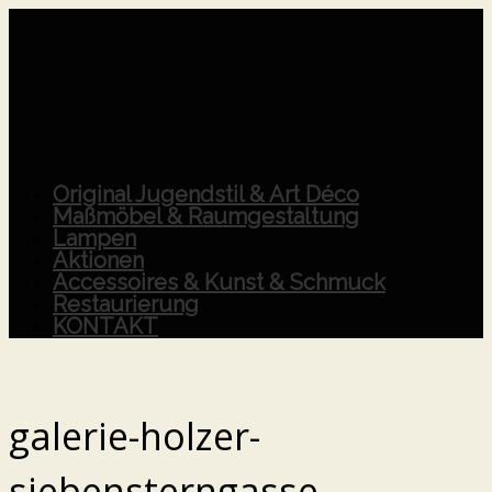
Original Jugendstil & Art Déco
Maßmöbel & Raumgestaltung
Lampen
Aktionen
Accessoires & Kunst & Schmuck
Restaurierung
KONTAKT
galerie-holzer-
siebensterngasse