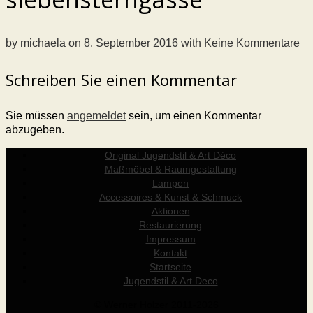
by
michaela
on
8. September 2016
with
Keine Kommentare
Schreiben Sie einen Kommentar
Sie müssen
angemeldet
sein, um einen Kommentar
abzugeben.
Original Jugendstil & Art Déco
Maßmöbel & Raumgestaltung
Lampen
Accessoires & Kunst & Schmuck
Aktionen
Restaurierung
Impressum
Kontakt
Startseite
Jugendstil & Art Deco
© Werner Holzer 2011-2026