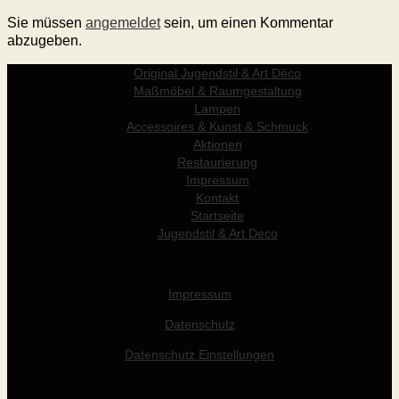
Sie müssen
angemeldet
sein, um einen Kommentar
abzugeben.
Original Jugendstil & Art Déco
Maßmöbel & Raumgestaltung
Lampen
Accessoires & Kunst & Schmuck
Aktionen
Restaurierung
Impressum
Kontakt
Startseite
Jugendstil & Art Deco
© Werner Holzer 2011-2026
Impressum
Datenschutz
Datenschutz Einstellungen
Öffnungszeiten