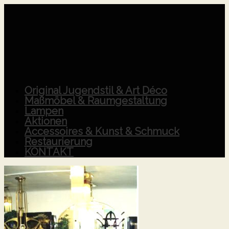
Original Jugendstil & Art Déco
Maßmöbel & Raumgestaltung
Lampen
Aktionen
Accessoires & Kunst & Schmuck
Restaurierung
KONTAKT