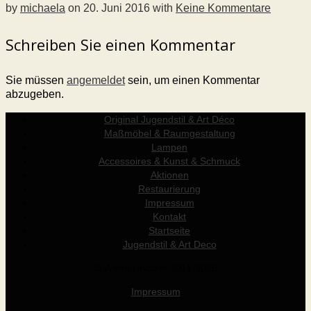
by
michaela
on
20. Juni 2016
with
Keine Kommentare
Schreiben Sie einen Kommentar
Sie müssen
angemeldet
sein, um einen Kommentar
abzugeben.
Original Jugendstil & Art Déco
Maßmöbel & Raumgestaltung
Lampen
Accessoires & Kunst & Schmuck
Aktionen
Restaurierung
Impressum
Kontakt
Startseite
Jugendstil & Art Deco
© Werner Holzer 2011-2026
Impressum