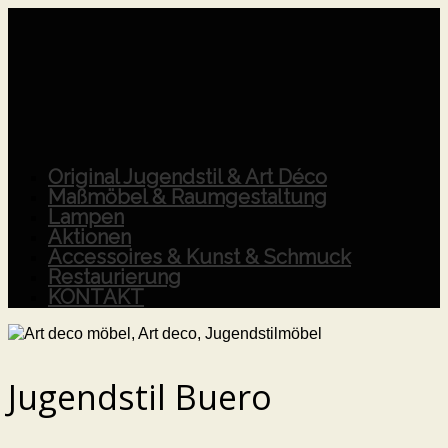
Original Jugendstil & Art Déco
Maßmöbel & Raumgestaltung
Lampen
Aktionen
Accessoires & Kunst & Schmuck
Restaurierung
KONTAKT
Jugendstil Buero