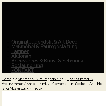
Original Jugendstil & Art Déco
Maßmöbel & Raumgestaltung
Lampen
Aktionen
Accessoires & Kunst & Schmuck
Restaurierung
KONTAKT
Home
/
/
Maßmöbel & Raumgestaltung
/
Speisezimmer &
Wohnzimmer
/
Anrichten mit zurückversetzem Sockel
/
Anrichte
3F-2 Musterstück Nr. 2065