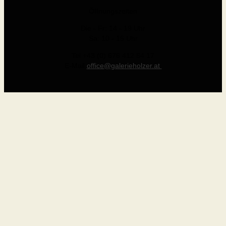
Öffnungszeiten
Die - Fr: 14 - 19 Uhr
Sa: 10 - 15 Uhr
Tel +43 (0) 676 412 64 17
E-Mail
office@galerieholzer.at