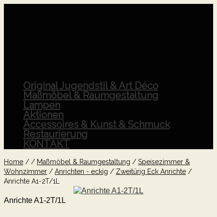
Original Jugendstil & Art Déco
Maßmöbel & Raumgestaltung
Lampen
Aktionen
Accessoires & Kunst & Schmuck
Restaurierung
KONTAKT
Home
/
/
Maßmöbel & Raumgestaltung
/
Speisezimmer &
Wohnzimmer
/
Anrichten - eckig
/
Zweitürig Eck Anrichte
/
Anrichte A1-2T/1L
Anrichte A1-2T/1L