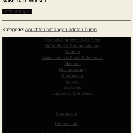
Maße:
nach Wunsch
Jetzt anfragen
Kategorie:
Anrichten mit abgerundeten Türen
Original Jugendstil & Art Déco
Maßmöbel & Raumgestaltung
Lampen
Accessoires & Kunst & Schmuck
Aktionen
Restaurierung
Impressum
Kontakt
Startseite
Jugendstil & Art Deco
© Werner Holzer 2011-2026
Impressum
Datenschutz