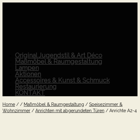
Original Jugendstil & Art Déco
Maßmöbel & Raumgestaltung
Lampen
Aktionen
Accessoires & Kunst & Schmuck
Restaurierung
KONTAKT
Home
/
/
Maßmöbel & Raumgestaltung
/
Speisezimmer &
Wohnzimmer
/
Anrichten mit abgerundeten Türen
/
Anrichte A2-4