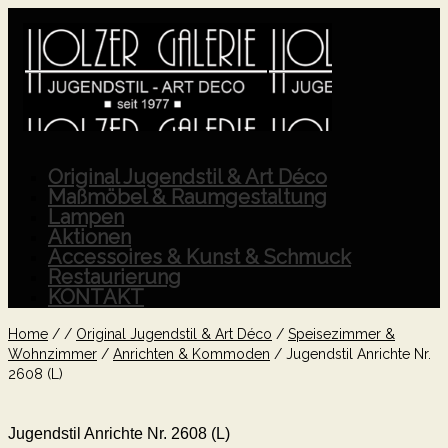
Original Jugendstil & Art Déco
Maßmöbel & Raumgestaltung
Lampen
Aktionen
Accessoires & Kunst & Schmuck
Restaurierung
KONTAKT
Home
/
/
Original Jugendstil & Art Déco
/
Speisezimmer &
Wohnzimmer
/
Anrichten & Kommoden
/
Jugendstil Anrichte Nr.
2608 (L)
Jugendstil Anrichte Nr. 2608 (L)