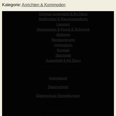
Kategorie:
Anrichten & Kommoden
Original Jugendstil & Art Déco
Maßmöbel & Raumgestaltung
Lampen
Accessoires & Kunst & Schmuck
Aktionen
Restaurierung
Impressum
Kontakt
Startseite
Jugendstil & Art Deco
© Werner Holzer 2011-2026
Impressum
Datenschutz
Datenschutz Einstellungen
Öffnungszeiten
Die - Fr: 14 - 19 Uhr