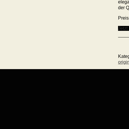
elega
der Q
Preis
Jetzt
Kate
origi