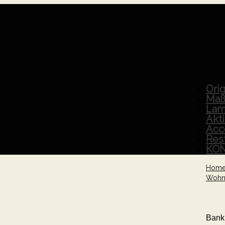
Orig
Maß
Lam
Akt
Acc
Res
KO
Hom
Wohn
Bank