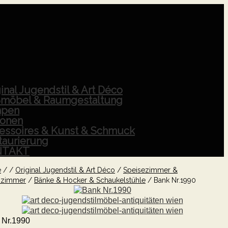
inal Jugendstil & Art Déco
möbel & Raumgestaltung
pen
ionen
essoires & Kunst & Schmuck
taurierung
NTAKT
e
/
/
Original Jugendstil & Art Déco
/
Speisezimmer &
zimmer
/
Bänke & Hocker & Schaukelstühle
/
Bank Nr.1990
 Nr.1990