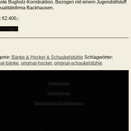
nte Bugholz-Konstruktion. Bezogen mit einem Jugendstilstoff
ualitätsfirma Backhausen.
: €2.400,-
 anfragen
gorie:
Bänke & Hocker & Schaukelstühle
Schlagwörter:
nal-bänke
,
original-hocker
,
original-schaukelstühle
© Werner Holzer 2011-2026
Impressum
Datenschutz
Datenschutz Einstellungen
Öffnungszeiten
Die - Fr: 14 - 19 Uhr
Sa: 10 - 15 Uhr