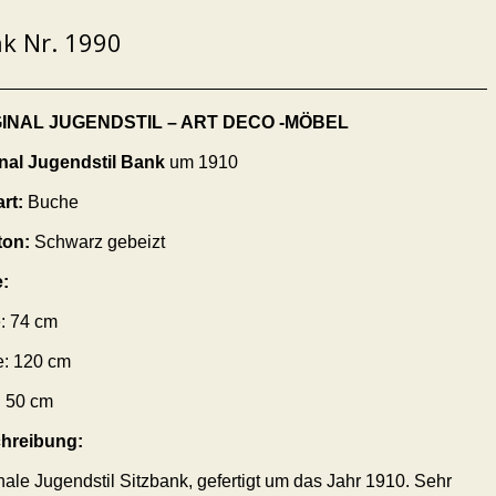
k Nr. 1990
GINAL JUGENDSTIL – ART DECO -MÖBEL
inal Jugendstil Bank
um 1910
art:
Buche
ton:
Schwarz gebeizt
:
:
74
cm
e:
120
cm
:
50
cm
hreibung:
nale Jugendstil Sitzbank, gefertigt um das Jahr 1910. Sehr