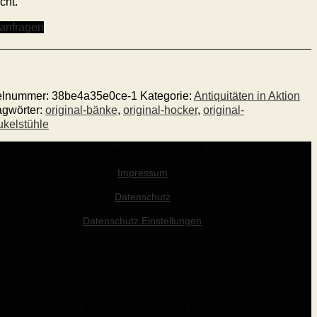
cht.
 anfragen
kelnummer:
38be4a35e0ce-1
Kategorie:
Antiquitäten in Aktion
agwörter:
original-bänke
,
original-hocker
,
original-
ukelstühle
© Werner Holzer 2011-2026
Impressum
Datenschutz
Datenschutz Einstellungen
Öffnungszeiten
Die - Fr: 14 - 19 Uhr
Sa: 10 - 15 Uhr
Tel +43 (0) 676 412 64 17