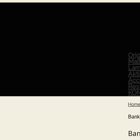
Orig
Maß
Lam
Akt
Acc
Res
KO
Hom
Bank
Ban