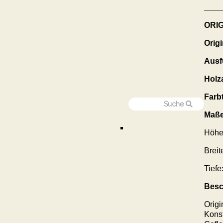
ORI
Orig
Ausf
Holza
Farb
Maße
Höhe
Breit
Tiefe
Besc
Origi
Konst