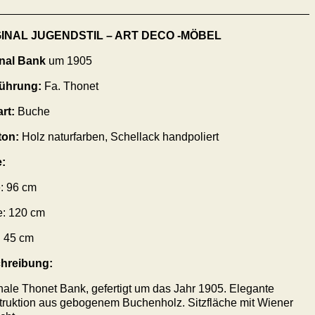
GINAL JUGENDSTIL – ART DECO -MÖBEL
inal Bank
um 1905
ührung:
Fa. Thonet
rt:
Buche
ton:
Holz naturfarben, Schellack handpoliert
:
: 96 cm
e: 120 cm
: 45 cm
hreibung:
nale Thonet Bank, gefertigt um das Jahr 1905. Elegante
ruktion aus gebogenem Buchenholz. Sitzfläche mit Wiener