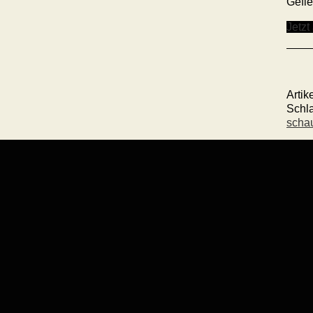
Gefle
Jetzt
Arti
Schl
scha