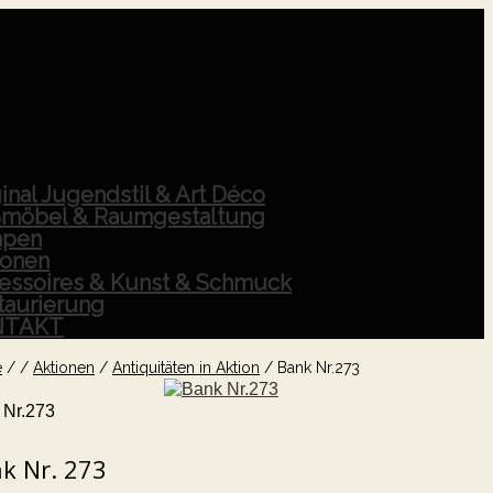
inal Jugendstil & Art Déco
möbel & Raumgestaltung
pen
ionen
essoires & Kunst & Schmuck
taurierung
NTAKT
e
/
/
Aktionen
/
Antiquitäten in Aktion
/
Bank Nr.273
 Nr.273
k Nr. 273