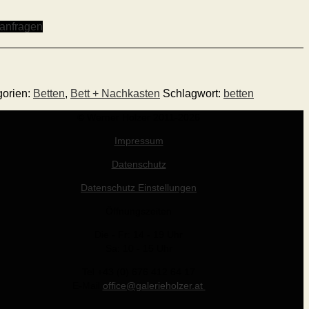
 anfragen
gorien:
Betten
,
Bett + Nachkasten
Schlagwort:
betten
© Werner Holzer 2011-2026
Impressum
Datenschutz
Datenschutz Einstellungen
Öffnungszeiten
Die - Fr: 14 - 19 Uhr
Sa: 10 - 15 Uhr
Tel +43 (0) 676 412 64 17
E-Mail
office@galerieholzer.at