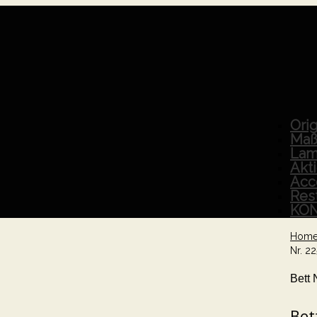
Orig
Maß
Lam
Akt
Acc
Res
KO
Hom
Nr. 22
Bett 
Bet