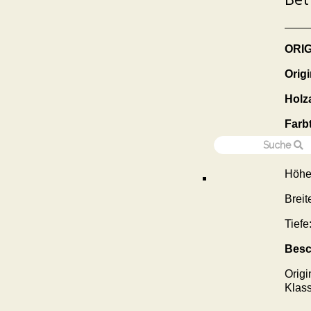
ORI
Origi
Holza
Farb
Maße
Höhe
Breit
Tief
Besc
Origi
Klass