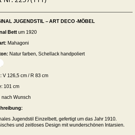
GINAL JUGENDSTIL – ART DECO -MÖBEL
nal Bett
um 1920
rt:
Mahagoni
ton:
Natur farben, Schellack handpoliert
:
:
V 126,5 cm / R 83
cm
e:
101
cm
e: nach Wunsch
hreibung:
nales Jugendstil Einzelbett, gefertigt um das Jahr 1910.
isches und zeitloses Design mit wunderschönen Intarsien.