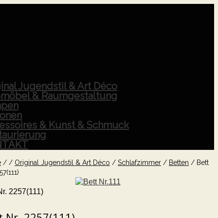
inal Jugendstil & Art Déco
möbel & Raumgestaltung
pen
ionen
essoires & Kunst & Schmuck
taurierung
NTAKT
e
/
/
Original Jugendstil & Art Déco
/
Schlafzimmer
/
Betten
/
Bett
57(111)
Nr. 2257(111)
t Nr. 2257(111)