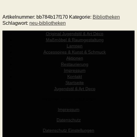
Artikelnummer:
bb784b17f170
Kategorie:
Bibliotheken
Schlagwort:
neu-bibliotheken
Original Jugendstil & Art Déco
Maßmöbel & Raumgestaltung
Lampen
Accessoires & Kunst & Schmuck
Aktionen
Restaurierung
Impressum
Kontakt
Startseite
Jugendstil & Art Deco
© Werner Holzer 2011-2026
Impressum
Datenschutz
Datenschutz Einstellungen