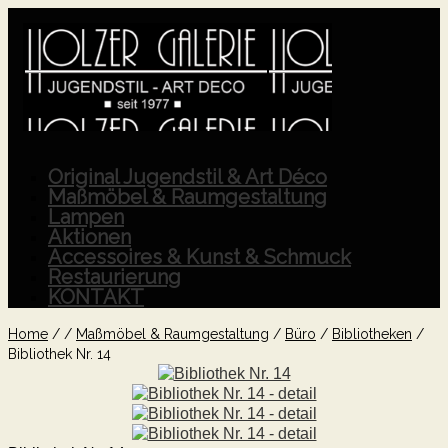
Original Jugendstil & Art Déco
Maßmöbel & Raumgestaltung
Lampen
Aktionen
Accessoires & Kunst & Schmuck
Restaurierung
KONTAKT
Home
/
/
Maßmöbel & Raumgestaltung
/
Büro
/
Bibliotheken
/
Bibliothek Nr. 14