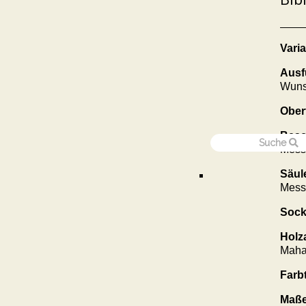
Varia
Ausf
Wun
Ober
Besc
Mess
Säul
Mess
Sock
Holz
Maha
Farb
Maße