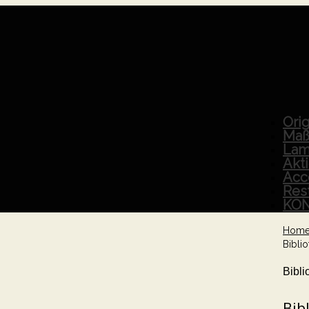
Orig
Maß
Lam
Akt
Acc
Res
KO
Hom
Biblio
Bibli
Bib