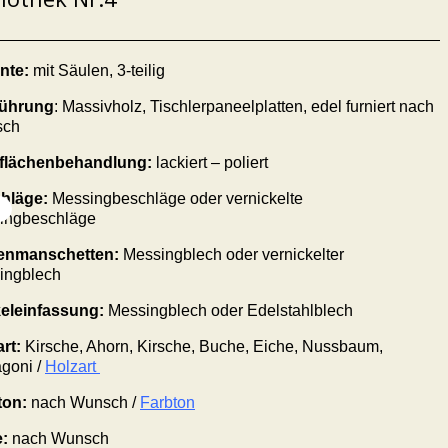
nte:
mit Säulen, 3-teilig
ührung
: Massivholz,
Tischlerpaneelplatten, edel furniert nach
sch
flächenbehandlung:
lackiert – poliert
hläge
:
Messing
beschläge
oder vernickelte
ing
beschläge
enmanschetten:
Messingblech oder vernickelter
ingblech
eleinfassung:
Messingblech oder Edelstahlblech
art:
Kirsche, Ahorn, Kirsche, Buche, Eiche, Nussbaum,
goni /
Holzart
ton:
nach Wunsch /
Farbton
:
nach Wunsch