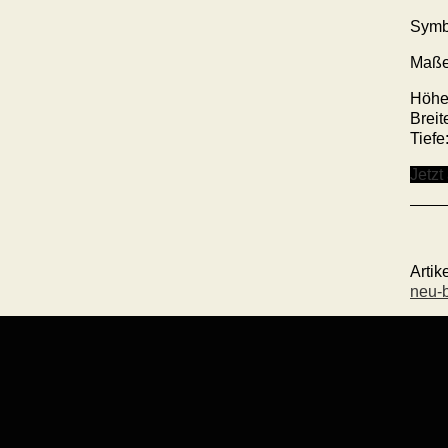
Symb
Maße
Höhe
Breit
Tiefe
Jetzt
Arti
neu-b