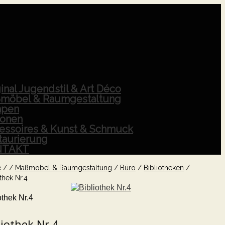
inal Jugendstil & Art Déco
möbel & Raumgestaltung
pen
ionen
essoires & Kunst & Schmuck
taurierung
NTAKT
e
/
/
Maßmöbel & Raumgestaltung
/
Büro
/
Bibliotheken
/
thek Nr.4
othek Nr.4
liothek Nr.4