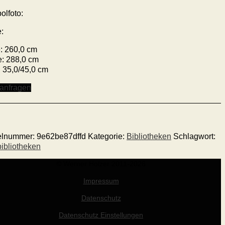
olfoto:
:
: 260,0 cm
e: 288,0 cm
: 35,0/45,0 cm
 anfragen
kelnummer:
9e62be87dffd
Kategorie:
Bibliotheken
Schlagwort:
ibliotheken
© Werner Holzer 2011-2026
Impressum
Datenschutz
Datenschutz Einstellungen