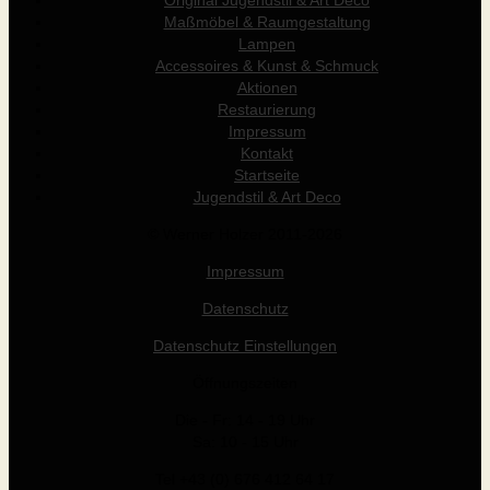
Original Jugendstil & Art Déco
Maßmöbel & Raumgestaltung
Lampen
Accessoires & Kunst & Schmuck
Aktionen
Restaurierung
Impressum
Kontakt
Startseite
Jugendstil & Art Deco
© Werner Holzer 2011-2026
Impressum
Datenschutz
Datenschutz Einstellungen
Öffnungszeiten
Die - Fr: 14 - 19 Uhr
Sa: 10 - 15 Uhr
Tel +43 (0) 676 412 64 17