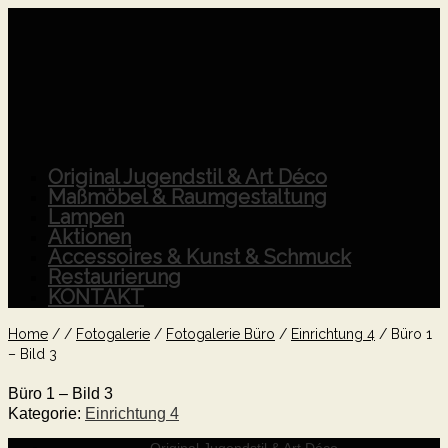
Original Jugendstil & Art Déco
Maßmöbel & Raumgestaltung
Lampen
Aktionen
Accessoires & Kunst & Schmuck
Restaurierung
KONTAKT
Home
/
/
Fotogalerie
/
Fotogalerie Büro
/
Einrichtung 4
/
Büro 1
– Bild 3
Büro 1 – Bild 3
Kategorie:
Einrichtung 4