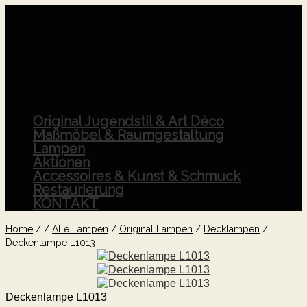
Original Jugendstil & Art Déco
Maßmöbel & Raumgestaltung
Lampen
Aktionen
Accessoires & Kunst & Schmuck
Restaurierung
KONTAKT
Home
/
/
Alle Lampen
/
Original Lampen
/
Decklampen
/
Deckenlampe L1013
Deckenlampe L1013