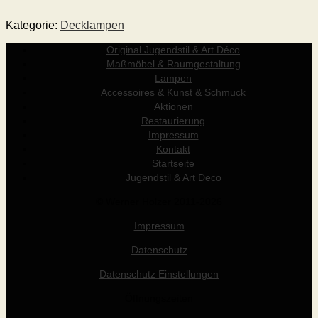
Kategorie:
Decklampen
Original Jugendstil & Art Déco
Maßmöbel & Raumgestaltung
Lampen
Accessoires & Kunst & Schmuck
Aktionen
Restaurierung
Impressum
Kontakt
Startseite
Jugendstil & Art Deco
© Werner Holzer 2011-2026
Impressum
Datenschutz
Datenschutz Einstellungen
Öffnungszeiten