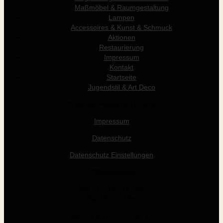
Maßmöbel & Raumgestaltung
Lampen
Accessoires & Kunst & Schmuck
Aktionen
Restaurierung
Impressum
Kontakt
Startseite
Jugendstil & Art Deco
© Werner Holzer 2011-2026
Impressum
Datenschutz
Datenschutz Einstellungen
Öffnungszeiten
Die - Fr: 14 - 19 Uhr
Sa: 10 - 15 Uhr
Tel +43 (0) 676 412 64 17