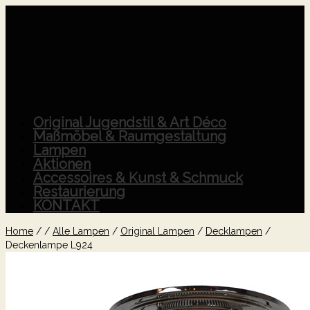
Original Jugendstil & Art Déco
Maßmöbel & Raumgestaltung
Lampen
Aktionen
Accessoires & Kunst & Schmuck
Restaurierung
KONTAKT
Home
/
/
Alle Lampen
/
Original Lampen
/
Decklampen
/
Deckenlampe L924