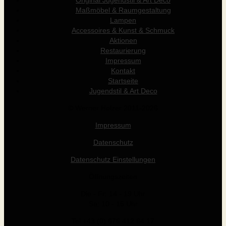
Original Jugendstil & Art Déco
Maßmöbel & Raumgestaltung
Lampen
Accessoires & Kunst & Schmuck
Aktionen
Restaurierung
Impressum
Kontakt
Startseite
Jugendstil & Art Deco
© Werner Holzer 2011-2026
Impressum
Datenschutz
Datenschutz Einstellungen
Öffnungszeiten
Die - Fr: 14 - 19 Uhr
Sa: 10 - 15 Uhr
Tel +43 (0) 676 412 64 17