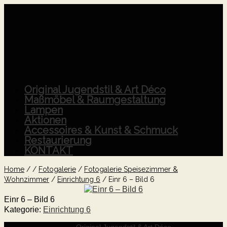
Original Jugendstil & Art Déco
Maßmöbel & Raumgestaltung
Lampen
Aktionen
Accessoires & Kunst & Schmuck
Restaurierung
KONTAKT
Home
/
/
Fotogalerie
/
Fotogalerie Speisezimmer &
Wohnzimmer
/
Einrichtung 6
/
Einr 6 – Bild 6
Einr 6 – Bild 6
Kategorie:
Einrichtung 6