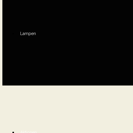
Lampen
Aktionen