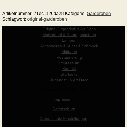
Artikelnummer:
71ec1126da28
Kategorie:
Garderoben
Schlagwort:
original-garderoben
Original Jugendstil & Art Déco
Maßmöbel & Raumgestaltung
Lampen
Accessoires & Kunst & Schmuck
Aktionen
Restaurierung
Impressum
Kontakt
Startseite
Jugendstil & Art Deco
© Werner Holzer 2011-2026
Impressum
Datenschutz
Datenschutz Einstellungen