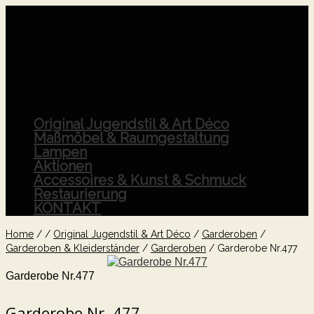
Original Jugendstil & Art Déco
Maßmöbel & Raumgestaltung
Lampen
Aktionen
Accessoires & Kunst & Schmuck
Restaurierung
KONTAKT
Home
/
/
Original Jugendstil & Art Déco
/
Garderoben
/
Garderoben & Kleiderständer
/
Garderoben
/
Garderobe Nr.477
Garderobe Nr.477
Garderobe Nr. 477