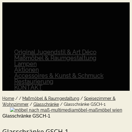
Original Jugendstil & Art Déco
Maßmöbel & Raumgestaltung
Lampen
Aktionen
Accessoires & Kunst & Schmuck
Restaurierung
KONTAKT
Home
/
/
Maßmöbel & Raumgestaltung
/
Speisezimmer &
Wohnzimmer
/
Glasschränke
/
Glasschränke GSCH-1
Glasschränke GSCH-1
Glasschränke GSCH-1