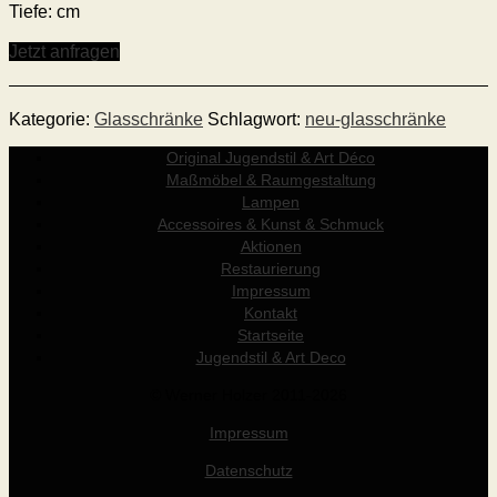
Tiefe: cm
Jetzt anfragen
Kategorie:
Glasschränke
Schlagwort:
neu-glasschränke
Original Jugendstil & Art Déco
Maßmöbel & Raumgestaltung
Lampen
Accessoires & Kunst & Schmuck
Aktionen
Restaurierung
Impressum
Kontakt
Startseite
Jugendstil & Art Deco
© Werner Holzer 2011-2026
Impressum
Datenschutz