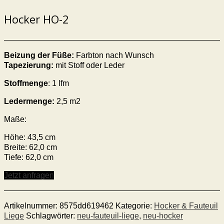
Hocker HO-2
Beizung der Füße:
Farbton nach Wunsch
Tapezierung:
mit Stoff oder Leder
Stoffmenge
: 1 lfm
Ledermenge:
2,5 m2
Maße:
Höhe: 43,5 cm
Breite: 62,0 cm
Tiefe: 62,0 cm
Jetzt anfragen
Artikelnummer:
8575dd619462
Kategorie:
Hocker & Fauteuil
Liege
Schlagwörter:
neu-fauteuil-liege
,
neu-hocker