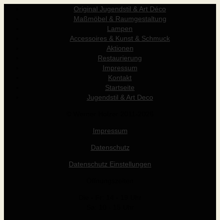
Original Jugendstil & Art Déco
Maßmöbel & Raumgestaltung
Lampen
Accessoires & Kunst & Schmuck
Aktionen
Restaurierung
Impressum
Kontakt
Startseite
Jugendstil & Art Deco
© Werner Holzer 2011-2026
Impressum
Datenschutz
Datenschutz Einstellungen
Öffnungszeiten
Die - Fr: 14 - 19 Uhr
Sa: 10 - 15 Uhr