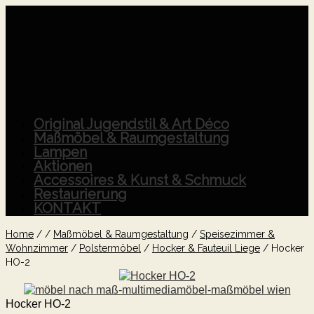
Original Jugendstil & Art Déco
Maßmöbel & Raumgestaltung
Lampen
Aktionen
Accessoires & Kunst & Schmuck
Restaurierung
KONTAKT
Home
/
/
Maßmöbel & Raumgestaltung
/
Speisezimmer &
Wohnzimmer
/
Polstermöbel
/
Hocker & Fauteuil Liege
/
Hocker
HO-2
Hocker HO-2