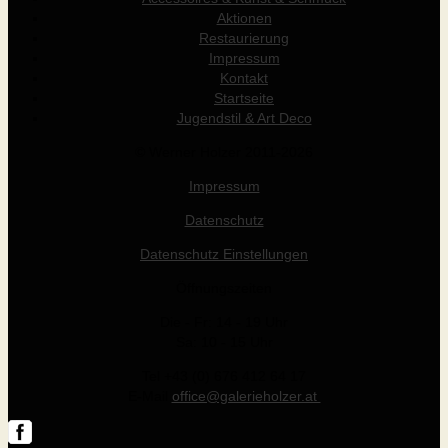
Aktionen
Restaurierung
Impressum
Kontakt
Startseite
Jugendstil & Art Deco
© Werner Holzer 2011-2026
Impressum
Datenschutz
Datenschutz Einstellungen
Öffnungszeiten
Die - Fr: 14 - 19 Uhr
Sa: 10 - 15 Uhr
Tel +43 (0) 676 412 64 17
E-Mail
office@galerieholzer.at