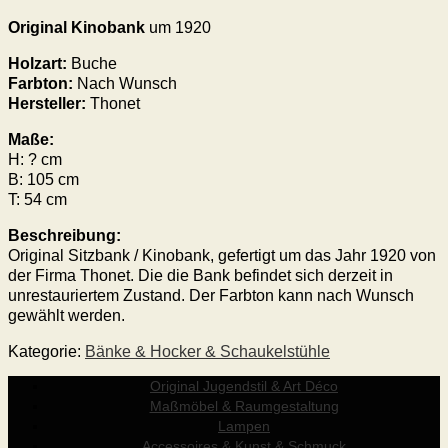
Original Kinobank
um 1920
Holzart:
Buche
Farbton:
Nach Wunsch
Hersteller:
Thonet
Maße:
H: ? cm
B: 105 cm
T: 54 cm
Beschreibung:
Original Sitzbank / Kinobank, gefertigt um das Jahr 1920 von
der Firma Thonet. Die die Bank befindet sich derzeit in
unrestauriertem Zustand. Der Farbton kann nach Wunsch
gewählt werden.
Kategorie:
Bänke & Hocker & Schaukelstühle
Original Jugendstil & Art Déco
Maßmöbel & Raumgestaltung
Lampen
Accessoires & Kunst & Schmuck