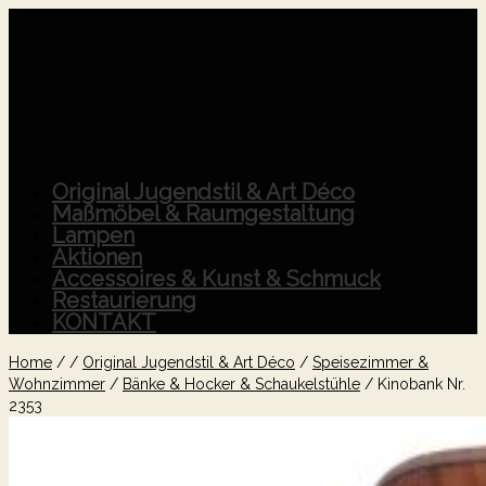
Original Jugendstil & Art Déco
Maßmöbel & Raumgestaltung
Lampen
Aktionen
Accessoires & Kunst & Schmuck
Restaurierung
KONTAKT
Home
/
/
Original Jugendstil & Art Déco
/
Speisezimmer &
Wohnzimmer
/
Bänke & Hocker & Schaukelstühle
/
Kinobank Nr.
2353