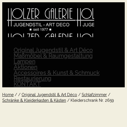
Original Jugendstil & Art Déco
Maßmöbel & Raumgestaltung
Lampen
Aktionen
Accessoires & Kunst & Schmuck
Restaurierung
KONTAKT
Home
/
/
Original Jugendstil & Art Déco
/
Schlafzimmer
/
Schränke & Kleiderkasten & Kästen
/
Kleiderschrank Nr. 2659