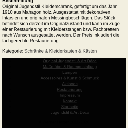
Beschreibung:
Original Jugendstil Kleiderschrank, gefertigt um das Jahr
1910 aus Mahagoniholz. Ausgestattet mit dekorativen
Intarsien und originalen Messingbeschlägen. Das Stück
befindet sich derzeit im Originalzustand und kann im Zuge
einer Restaurierung mit Kleiderstangen bzw. Fachbrettern
nach Wunsch ausgesattet werden. Der Preis inkludiert die
fachgerechte Restaurierung.
Kategorie:
Schränke & Kleiderkasten & Kästen
Original Jugendstil & Art Déco
Maßmöbel & Raumgestaltung
Lampen
Accessoires & Kunst & Schmuck
Aktionen
Restaurierung
Impressum
Kontakt
Startseite
Jugendstil & Art Deco
© Werner Holzer 2011-2026