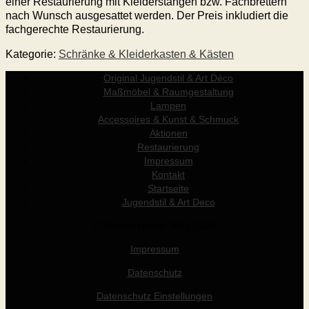
einer Restaurierung mit Kleiderstangen bzw. Fachbrettern
nach Wunsch ausgesattet werden. Der Preis inkludiert die
fachgerechte Restaurierung.
Kategorie:
Schränke & Kleiderkasten & Kästen
Original Jugendstil & Art Déco
Maßmöbel & Raumgestaltung
Lampen
Accessoires & Kunst & Schmuck
Aktionen
Restaurierung
Impressum
Kontakt
Startseite
Jugendstil & Art Deco
© Werner Holzer 2011-2026
Impressum
Datenschutz
Datenschutz Einstellungen