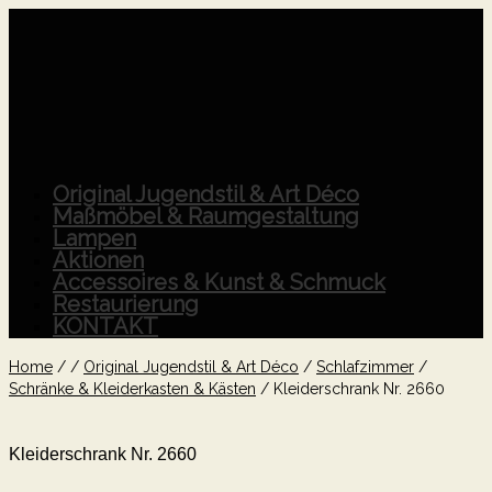
Original Jugendstil & Art Déco
Maßmöbel & Raumgestaltung
Lampen
Aktionen
Accessoires & Kunst & Schmuck
Restaurierung
KONTAKT
Home
/
/
Original Jugendstil & Art Déco
/
Schlafzimmer
/
Schränke & Kleiderkasten & Kästen
/
Kleiderschrank Nr. 2660
Kleiderschrank Nr. 2660