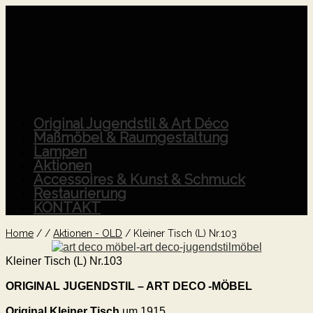
Original Jugendstil & Art Déco
Maßmöbel & Raumgestaltung
Lampen
Aktionen
Accessoires & Kunst & Schmuck
Restaurierung
KONTAKT
Home
/
/
Aktionen - OLD
/
Kleiner Tisch (L) Nr.103
Kleiner Tisch (L) Nr.103
ORIGINAL JUGENDSTIL – ART DECO -MÖBEL
Original Kleiner Tisch
um 1915