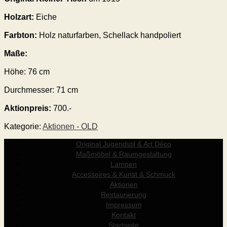
Holzart:
Eiche
Farbton:
Holz naturfarben, Schellack handpoliert
Maße:
Höhe: 76 cm
Durchmesser: 71 cm
Aktionpreis:
700.-
Kategorie:
Aktionen - OLD
Original Jugendstil & Art Déco
Maßmöbel & Raumgestaltung
Lampen
Accessoires & Kunst & Schmuck
Aktionen
Restaurierung
Impressum
Kontakt
Startseite