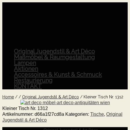
Original Jugendstil & Art Déco
Maßmöbel & Raumgestaltung
Lampen
Aktionen
Accessoires & Kunst & Schmuck
Restaurierung
KONTAKT
Home
/
/
Original Jugendstil & Art Déco
/
Kleiner Tisch Nr. 1312
Kleiner Tisch Nr. 1312
Artikelnummer:
d66a1f27cd8a
Kategorien:
Tische
,
Original
Jugendstil & Art Déco