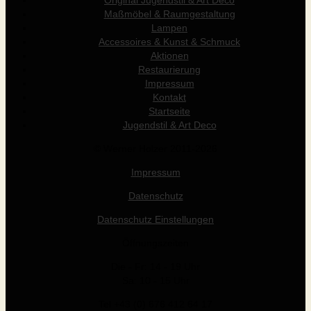
Original Jugendstil & Art Déco
Maßmöbel & Raumgestaltung
Lampen
Accessoires & Kunst & Schmuck
Aktionen
Restaurierung
Impressum
Kontakt
Startseite
Jugendstil & Art Deco
© Werner Holzer 2011-2026
Impressum
Datenschutz
Datenschutz Einstellungen
Öffnungszeiten
Die - Fr: 14 - 19 Uhr
Sa: 10 - 15 Uhr
Tel +43 (0) 676 412 64 17