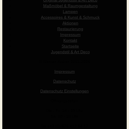
Original Jugendstil & Art Déco
Maßmöbel & Raumgestaltung
Lampen
Accessoires & Kunst & Schmuck
Aktionen
Restaurierung
Impressum
Kontakt
Startseite
Jugendstil & Art Deco
© Werner Holzer 2011-2026
Impressum
Datenschutz
Datenschutz Einstellungen
Öffnungszeiten
Die - Fr: 14 - 19 Uhr
Sa: 10 - 15 Uhr
Tel +43 (0) 676 412 64 17