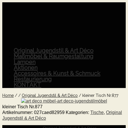
Original Jugendstil & Art Déco
Maßmöbel & Raumgestaltung
Lampen
Aktionen
Accessoires & Kunst & Schmuck
Restaurierung
KONTAKT
Home
/
/
Original Jugendstil & Art Déco
/
kleiner Tisch Nr.877
kleiner Tisch Nr.877
Artikelnummer:
027caed82959
Kategorien:
Tische
,
Original
Jugendstil & Art Déco