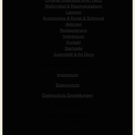
Original Jugendstil & Art Déco
Maßmöbel & Raumgestaltung
Lampen
Accessoires & Kunst & Schmuck
Aktionen
Restaurierung
Impressum
Kontakt
Startseite
Jugendstil & Art Deco
© Werner Holzer 2011-2026
Impressum
Datenschutz
Datenschutz Einstellungen
Öffnungszeiten
Die - Fr: 14 - 19 Uhr
Sa: 10 - 15 Uhr
Tel +43 (0) 676 412 64 17