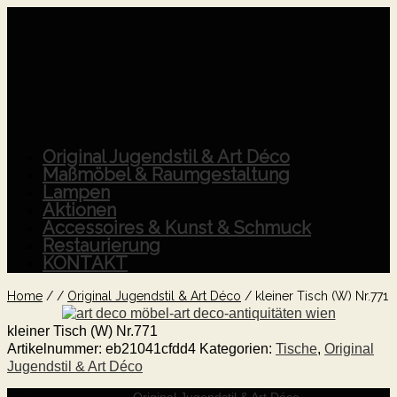
Original Jugendstil & Art Déco
Maßmöbel & Raumgestaltung
Lampen
Aktionen
Accessoires & Kunst & Schmuck
Restaurierung
KONTAKT
Home
/
/
Original Jugendstil & Art Déco
/
kleiner Tisch (W) Nr.771
kleiner Tisch (W) Nr.771
Artikelnummer:
eb21041cfdd4
Kategorien:
Tische
,
Original
Jugendstil & Art Déco