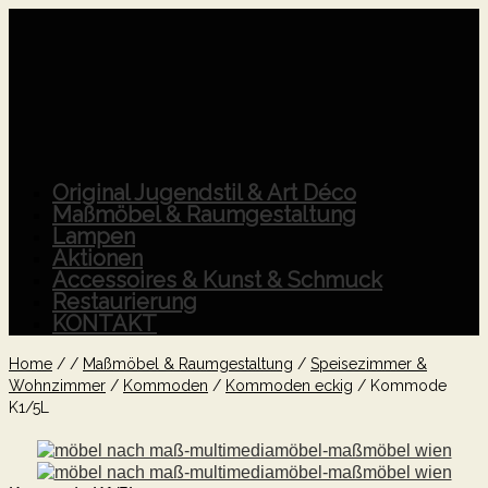
Original Jugendstil & Art Déco
Maßmöbel & Raumgestaltung
Lampen
Aktionen
Accessoires & Kunst & Schmuck
Restaurierung
KONTAKT
Home
/
/
Maßmöbel & Raumgestaltung
/
Speisezimmer &
Wohnzimmer
/
Kommoden
/
Kommoden eckig
/
Kommode
K1/5L