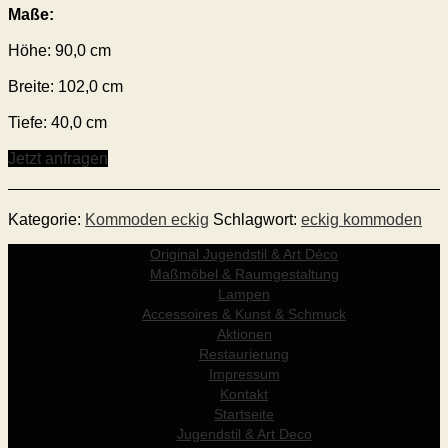
Maße:
Höhe:
90
,0
cm
Breite:
102
,0 cm
Tiefe:
40
,0 cm
Jetzt anfragen
Kategorie:
Kommoden eckig
Schlagwort:
eckig kommoden
Original Jugendstil & Art Déco
Maßmöbel & Raumgestaltung
Lampen
Accessoires & Kunst & Schmuck
Aktionen
Restaurierung
Impressum
Kontakt
Startseite
Jugendstil & Art Deco