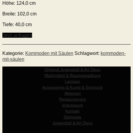
Höhe:
124
,0
cm
Breite:
102
,0 cm
Tiefe:
40
,0 cm
Jetzt anfragen
Kategorie:
Kommoden mit Säulen
Schlagwort:
kommoden-
mit-säulen
Original Jugendstil & Art Déco
Maßmöbel & Raumgestaltung
Lampen
Accessoires & Kunst & Schmuck
Aktionen
Restaurierung
Impressum
Kontakt
Startseite
Jugendstil & Art Deco