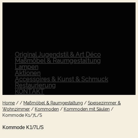
Original Jugendstil & Art Déco
Maßmöbel & Raumgestaltung
Lampen
Aktionen
Accessoires & Kunst & Schmuck
Restaurierung
KONTAKT
Home
/
/
Maßmöbel & Raumgestaltung
/
Speisezimmer &
Wohnzimmer
/
Kommoden
/
Kommoden mit Säulen
/
Kommode K1/7L/S
Kommode K1/7L/S