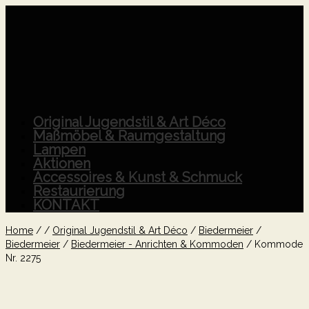
Original Jugendstil & Art Déco
Maßmöbel & Raumgestaltung
Lampen
Aktionen
Accessoires & Kunst & Schmuck
Restaurierung
KONTAKT
Home
/
/
Original Jugendstil & Art Déco
/
Biedermeier
/
Biedermeier
/
Biedermeier - Anrichten & Kommoden
/
Kommode
Nr. 2275