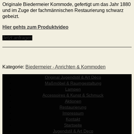
Originale Biedermeier Kommode, gefertigt um das Jahr 1880
und im Zuge der fachmännischen Restaurierung schwarz
gebeizt.
Hier gehts zum Produktvideo
Jetzt anfragen
Kategorie:
Biedermeier - Anrichten & Kommoden
Original Jugendstil & Art Déco
Maßmöbel & Raumgestaltung
Lampen
Accessoires & Kunst & Schmuck
Aktionen
Restaurierung
Impressum
Kontakt
Startseite
Jugendstil & Art Deco